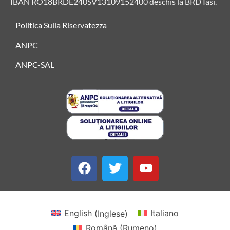
IBAN RO18BRDE240SV13109152400 deschis la BRD Iasi.
Politica Sulla Riservatezza
ANPC
ANPC-SAL
English
(
Inglese
)
Italiano
Română
(
Rumeno
)