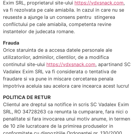
Exim SRL, proprietarul site-ului
https://vdxsnack.com
,
va fi rezolvata pe cale amiabila. In cazul in care nu se
reuseste a ajunge la un consens pentru stingerea
conflictului pe cale amiabila, competenta revine
instantelor de judecata romane.
Frauda
Orice staruinta de a accesa datele personale ale
utilizatorilor, adminilor, clientilor, de a modifica
continutul site-ului
https://vdxsnack.com
, apartinand SC
Vadalex Exim SRL va fi considerata o tentativa de
fraudare si va pune in miscare cercetarea penala
impotriva aceluia sau acelora care incearca acest lucru!
POLITICA DE RETUR
Clientul are dreptul sa notifice in scris SC Vadalex Exim
SRL, RO 34728263 ca renunta la cumparare, fara nici o
penalitate si fara invocarea unui motiv anume, in termen
de 10 zile lucratoare de la primirea produselor in
conformitate cu dispozitiile Ordonantei nr. 130/2000.