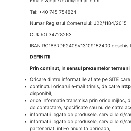
Email:
vadalexexim@gmail.com
.
Tel: +40 745 754824
Numar Registrul Comertului: J22/1184/2015
CUI: RO 34728263
IBAN RO18BRDE240SV13109152400 deschis la
DEFINITII
Prin continut, in sensul prezentelor termeni 
Oricare dintre informatiile aflate pe SITE care
continutul oricarui e-mail trimis, de catre
htt
disponibil;
orice informatie transmisa prin orice mijloc, 
de contactare, specificate sau nu de catre ace
informatii legate de produsele, serviciile si/s
informatii legate de produsele, serviciile si/s
parteneriat, intr-o anumita perioada;