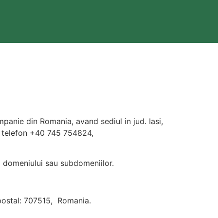
companie din Romania, avand sediul in jud. Iasi,
, telefon +40 745 754824,
ul domeniului sau subdomeniilor.
d postal: 707515, Romania.