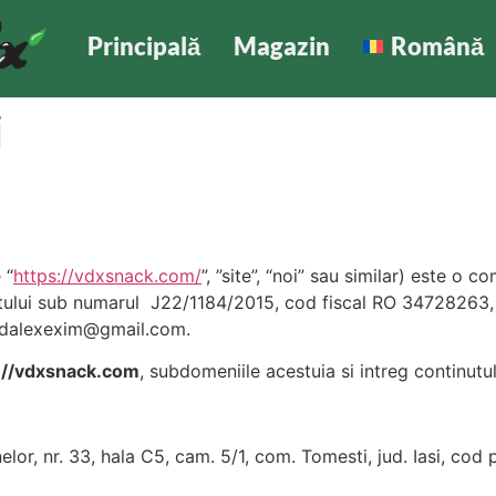
Principală
Magazin
Română
i
 “
https://vdxsnack.com/
”, ”site”, “noi” sau similar) este o 
ertului sub numarul J22/1184/2015, cod fiscal RO 34728263
dalexexim@gmail.com
.
://vdxsnack.com
, subdomeniile acestuia si intreg continut
nelor, nr. 33, hala C5, cam. 5/1, com. Tomesti, jud. Iasi, co