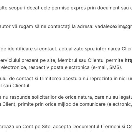
n alte scopuri decat cele permise expres prin document sau de
 autor vă rugăm să ne contactați la adresa:
vadalexexim@gm
 de identificare si contact, actualizate spre informarea Clie
 serviciului prezent pe site, Membrul sau Clientul permite
ht
e electronice, respectiv posta electronica (e-mail, SMS).
lui de contact si trimiterea acestuia nu reprezinta in nici 
sau Clientul.
a nu raspunde solicitarilor de orice natura, care nu au legat
lient, primite prin orice mijloc de comunicare (electronic, 
 creaza un Cont pe Site, accepta Documentul (Termeni si Co