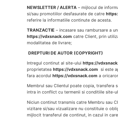
NEWSLETTER / ALERTA
– mijlocul de informa
si/sau promotiilor desfasurate de catre
https
referire la informatiile continute de acesta.
TRANZACTIE
– incasare sau rambursare a une
https://vdxsnack.com
catre Client, prin util
modalitatea de livrare;
DREPTURI DE AUTOR (COPYRIGHT)
Intregul continut al site-ului
https://vdxsnac
proprietatea
https://vdxsnack.com
si este ap
fara acordul
https://vdxsnack.com
a oricaro
Membrul sau Clientul poate copia, transfera s
intra in conflict cu termenii si conditiile site-ul
Niciun continut transmis catre Membru sau Cli
vizitare si/sau vizualizare nu constituie o ob
mijlocit transferul de continut, in cazul in car