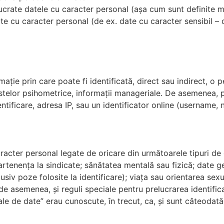
lucrate datele cu caracter personal (așa cum sunt definite ma
te cu caracter personal (de ex. date cu caracter sensibil – 
mație prin care poate fi identificată, direct sau indirect, o
testelor psihometrice, informații manageriale. De asemenea,
ntificare, adresa IP, sau un identificator online (username, n
acter personal legate de oricare din următoarele tipuri de dat
partenența la sindicate; sănătatea mentală sau fizică; date g
lusiv poze folosite la identificare); viața sau orientarea sex
, de asemenea, și reguli speciale pentru prelucrarea identific
iale de date” erau cunoscute, în trecut, ca, și sunt câteodat