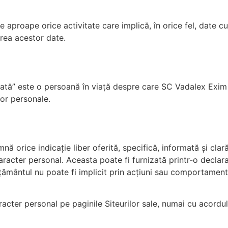
de aproape orice activitate care implică, în orice fel, date c
area acestor date.
izată” este o persoană în viață despre care SC Vadalex Exi
lor personale.
 orice indicație liber oferită, specifică, informată și clar
aracter personal. Aceasta poate fi furnizată printr-o declara
imțământul nu poate fi implicit prin acțiuni sau comportamen
cter personal pe paginile Siteurilor sale, numai cu acordul 