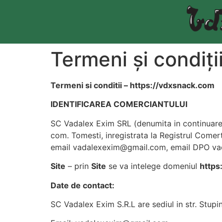
Termeni și condiți
Termeni si conditii – https://vdxsnack.com
IDENTIFICAREA COMERCIANTULUI
SC Vadalex Exim SRL (denumita in continuare
com. Tomesti, inregistrata la Registrul Com
email
vadalexexim@gmail.com
, email DPO
va
Site
– prin
Site
se va intelege domeniul
https
Date de contact:
SC Vadalex Exim S.R.L are sediul in str. Stupi