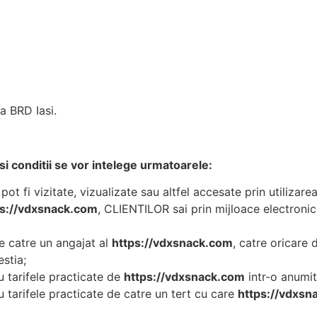
 BRD Iasi.
si conditii se vor intelege urmatoarele:
 pot fi vizitate, vizualizate sau altfel accesate prin utiliza
ps://vdxsnack.com
, CLIENTILOR sai prin mijloace electronic
de catre un angajat al
https://vdxsnack.com
, catre oricare 
stia;
au tarifele practicate de
https://vdxsnack.com
intr-o anumit
au tarifele practicate de catre un tert cu care
https://vdxsn