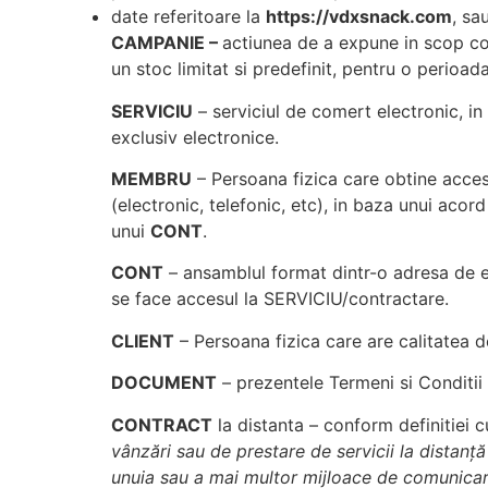
date referitoare la
https://vdxsnack.com
, sa
CAMPANIE –
actiunea de a expune in scop com
un stoc limitat si predefinit, pentru o perioad
SERVICIU
– serviciul de comert electronic, in
exclusiv electronice.
MEMBRU
– Persoana fizica care obtine acces
(electronic, telefonic, etc), in baza unui acord
unui
CONT
.
CONT
– ansamblul format dintr-o adresa de e
se face accesul la SERVICIU/contractare.
CLIENT
– Persoana fizica care are calitate
DOCUMENT
– prezentele Termeni si Conditii
CONTRACT
la distanta – conform definitiei 
vânzări sau de prestare de servicii la distanţă
unuia sau a mai multor mijloace de comunicare 