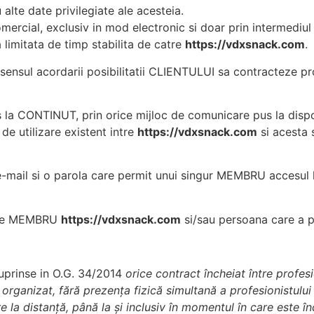
u alte date privilegiate ale acesteia.
ercial, exclusiv in mod electronic si doar prin intermediul
a limitata de timp stabilita de catre
https://vdxsnack.com
.
 sensul acordarii posibilitatii CLIENTULUI sa contracteze pr
 la CONTINUT, prin orice mijloc de comunicare pus la disp
 de utilizare existent intre
https://vdxsnack.com
si acesta s
-mail si o parola care permit unui singur MEMBRU accesul l
a de MEMBRU
https://vdxsnack.com
si/sau persoana care a p
cuprinse in O.G. 34/2014
orice contract încheiat între profes
 organizat, fără prezenţa fizică simultană a profesionistului
la distanţă, până la şi inclusiv în momentul în care este în