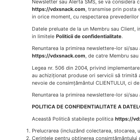
Newsletter sau Alerta SMS, se va considera ca
https://vdxsnack.com
, transmise prin posta 
in orice moment, cu respectarea prevederilor a
Datele preluate de la un Membru sau Client, in 
in limitele
Politicii de confidentialitate
.
Renuntarea la primirea newslettere-lor si/sau
https://vdxsnack.com
, de catre Membru sau 
Legea nr. 506 din 2004, privind implementare
au achiziționat produse ori servicii să trimită
nevoie de consimțământul CLIENTULUI, ci de m
Renuntarea la primirea newslettere-lor si/sau 
POLITICA DE CONFIDENTIALITATE A DAT
Această Politică stabilește politica
https://v
Prelucrarea (incluzând colectarea, stocarea, ut
Cerințele pentru obținerea consimțământului d