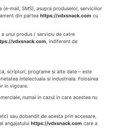
a (e-mail, SMS), asupra produselor, serviciilor
ajament din partea
https://vdxsnack.com
cu
a unui produs / serviciu de catre
ttps://vdxsnack.com
, indiferent de
a, scripturi, programe si alte date – este
ietatea intelectuala si industriala. Folosirea
 in vigoare.
omerciale, numai in cazul in care acestea nu
 etc) sau dobandit de acesta prin accesare,
al angajatului
https://vdxsnack.com
care a