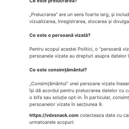
Ce este prelucrarea?
„Prelucrarea” are un sens foarte larg, și inclu
vizualizarea, înregistrarea, stocarea și divulg
Ce este o persoană vizată?
Pentru scopul acestei Politici, o “persoană v
persoanele vizate au drepturi asupra datelor 
Ce este consimțământul?
„Consimțământul” unei persoane vizate înseamnă
își dă acordul pentru prelucrarea datelor cu c
o bifa sau soluție opt-in. În particular, cons
persoanelor vizate în secțiunea 9.
https://vdxsnack.com
colecteaza date cu cara
urmatoarele scopuri: