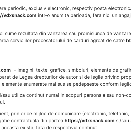
re periodic, exclusiv electronic, respectiv posta electronic
://vdxsnack.com
intr-o anumita perioada, fara nici un ang
i sume rezultata din vanzarea sau promisiunea de vanzare 
izarea serviciilor procesatorului de carduri agreat de catre
h
k.com
– imagini, texte, grafice, simboluri, elemente de grafic
arat de Legea drepturilor de autor si de legile privind propr
r elemente enumerate mai sus se pedepseste conform legilor
i/sau utiliza continut numai in scopuri personale sau non-c
ui.
ent, prin orice mijloc de comunicare (electronic, telefonic,
ligatie contractuala din partea
https://vdxsnack.com
si/sau 
e aceasta exista, fata de respectivul continut.