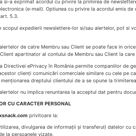
 si-a exprimat acordul cu privire la primirea de newslettere
electronica (e-mail). Optiunea cu privire la acordul emis de
rt. 5.3.
scopul expedierii newslettere-lor si/sau alertelor, pot si vo
 alertelor de catre Membru sau Client se poate face in oric
Client apartinator al contului de Membru sau Client la care
a Directivei ePrivacy în România permite companiilor de g
 acestor clienți comunicări comerciale similare cu cele pe ca
enționarea dreptului clientului de a se opune la trimitere
alertelor nu implica renuntarea la acceptul dat pentru docu
ELOR CU CARACTER PERSONAL
dxsnack.com
privitoare la:
ilizarea, divulgarea de informații și transferul) datelor cu c
e la persoanele vizate.