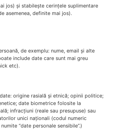
i jos) și stabilește cerințele suplimentare
de asemenea, definite mai jos).
 persoană, de exemplu: nume, email și alte
 poate include date care sunt mai greu
ick etc).
e: origine rasială și etnică; opinii politice;
enetice; date biometrice folosite la
uală; infracțiuni (reale sau presupuse) sau
atorilor unici naționali (codul numeric
ă numite “date personale sensibile”.)