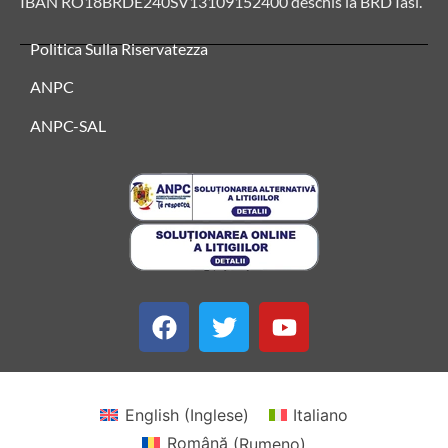
IBAN RO18BRDE240SV13109152400 deschis la BRD Iasi.
Politica Sulla Riservatezza
ANPC
ANPC-SAL
English
(
Inglese
)
Italiano
Română
(
Rumeno
)